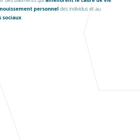
er des bâtiments qui
améliorent le cadre de vie
nouissement personnel
des individus et au
s sociaux
.