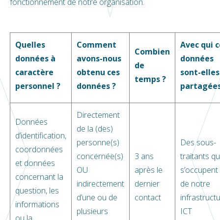
fonctionnement de notre organisation.
Quelles
Comment
Avec qui c
Combien
données à
avons-nous
données
de
caractère
obtenu ces
sont-elles
temps ?
personnel ?
données ?
partagées
Directement
Données
de la (des)
d’identification,
personne(s)
Des sous-
coordonnées
concernée(s)
3 ans
traitants qu
et données
OU
après le
s’occupent
concernant la
indirectement
dernier
de notre
question, les
d’une ou de
contact
infrastruct
informations
plusieurs
ICT
ou la