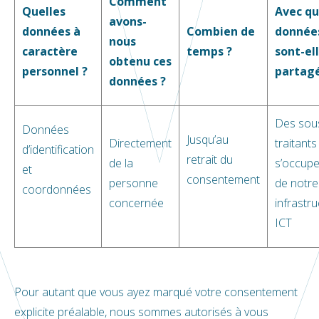
Comment
Quelles
Avec qu
avons-
données à
Combien de
donnée
nous
caractère
temps ?
sont-el
obtenu ces
personnel ?
partagé
données ?
Des sou
Données
Jusqu’au
Directement
traitants
d’identification
retrait du
de la
s’occupe
et
consentement
personne
de notre
coordonnées
concernée
infrastr
ICT
Pour autant que vous ayez marqué votre consentement
explicite préalable, nous sommes autorisés à vous