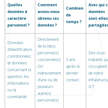
Quelles
Comment
Avec qui c
Combien
données à
avons-nous
données
de
caractère
obtenu ces
sont-elles
temps ?
personnel ?
données ?
partagées
Directement
Données
de la (des)
d’identification,
personne(s)
Des sous-
coordonnées
concernée(s)
3 ans
traitants qu
et données
OU
après le
s’occupent
concernant la
indirectement
dernier
de notre
question, les
d’une ou de
contact
infrastruct
informations
plusieurs
ICT
ou la
autre(s)
commande
personne(s)