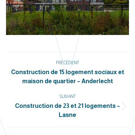
Navigation
PRÉCÉDENT
de
Construction de 15 logement sociaux et
Onglet
commentaire
maison de quartier – Anderlecht
précédent
SUIVANT
Construction de 23 et 21 logements –
Projets
Lasne
similaires